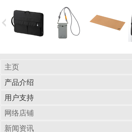
主页
产品介绍
输入周边设备
网线/线缆
电脑配件
手机/平板配件
桌子
椅子
商业办公
用户支持
驱动/说明书下载
Q&A（常见问题）
网络店铺
新闻资讯