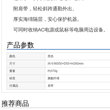
附肩带，轻松斜跨通勤外出。
厚实海绵隔层，安心保护机器。
可同时收纳AC电源或鼠标等电脑周边设备。
产品参数
颜色
黑色
尺寸
内寸/W350×D55×H260mm
重量
约370g
材质
聚酯纤维
付属品
肩带
推荐商品