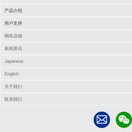
产品介绍
输入周边设备
网线/线缆
电脑配件
手机/平板配件
桌子
椅子
商业办公
用户支持
驱动/说明书下载
Q&A（常见问题）
网络店铺
新闻资讯
Japanese
English
关于我们
联系我们