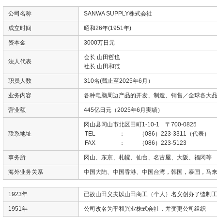
公司名称
SANWA SUPPLY株式会社
成立时间
昭和26年(1951年)
资本金
3000万日元
会长 山田哲也
法人代表
社长 山田和范
职员人数
310名(截止至2025年6月）
业务内容
各种电脑周边产品的开发、制造、销售／全球各大
营业额
445亿日元（2025年6月実績）
冈山县冈山市北区田町1-10-1 〒700-0825
联系地址
TEL
：
（086）223-3311（代表）
FAX
：
（086）223-5123
事务所
冈山、东京、札幌、仙台、名古屋、大阪、福冈等
海外业务关系
中国大陆、中国香港、中国台湾，韩国，泰国，马
1923年
已故山田义夫以山田商工（个人）名义创办了缝制
1951年
公司改名为平和兴业株式会社，并变更公司组织