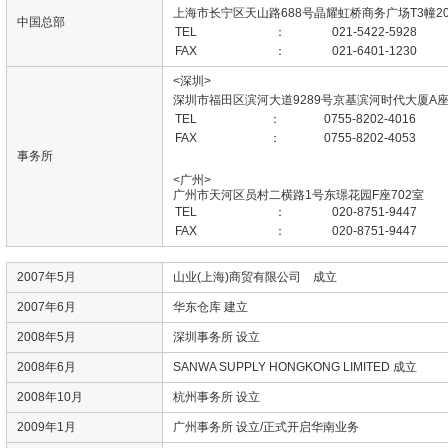
上海市长宁区天山路688号晶耀虹桥商务广场T3幢20
中国总部
TEL
：
021-5422-5928
FAX
：
021-6401-1230
<深圳>
深圳市福田区滨河大道9289号京基滨河时代大厦A座1
TEL
：
0755-8202-4016
FAX
：
0755-8202-4053
事务所
<广州>
广州市天河区员村二横路1号东璟花园F座702室
TEL
：
020-8751-9447
FAX
：
020-8751-9447
2007年5月
山业(上海)商贸有限公司 成立
2007年6月
华东仓库 建立
2008年5月
深圳事务所 设立
2008年6月
SANWA SUPPLY HONGKONG LIMITED 成立
2008年10月
杭州事务所 设立
2009年1月
广州事务所 设立/正式开启华南业务