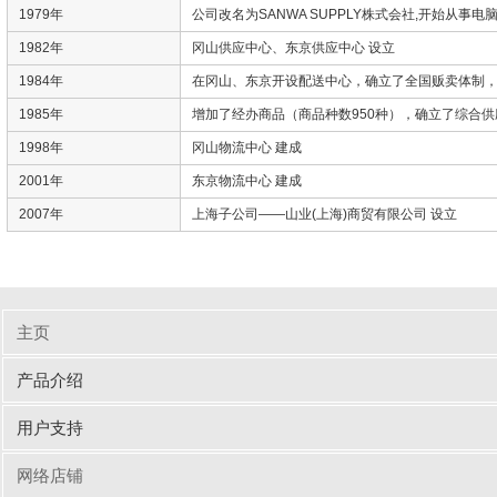
1979年
公司改名为SANWA SUPPLY株式会社,开始从事
1982年
冈山供应中心、东京供应中心 设立
1984年
在冈山、东京开设配送中心，确立了全国贩卖体制，
1985年
增加了经办商品（商品种数950种），确立了综合
1998年
冈山物流中心 建成
2001年
东京物流中心 建成
2007年
上海子公司——山业(上海)商贸有限公司 设立
主页
产品介绍
输入周边设备
网线/线缆
电脑配件
手机/平板配件
桌子
椅子
商业办公
用户支持
驱动/说明书下载
Q&A（常见问题）
网络店铺