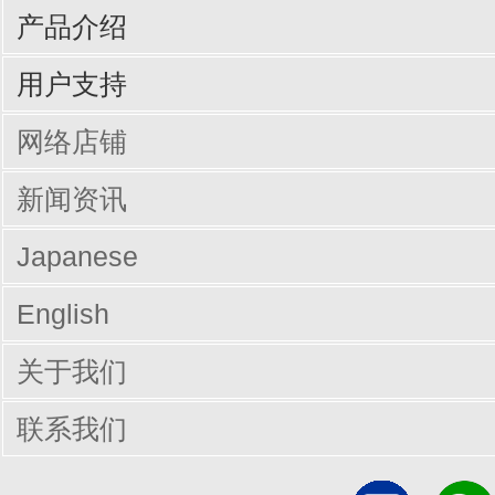
产品介绍
输入周边设备
网线/线缆
电脑配件
手机/平板配件
桌子
椅子
商业办公
用户支持
驱动/说明书下载
Q&A（常见问题）
网络店铺
新闻资讯
Japanese
English
关于我们
联系我们