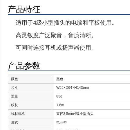
产品特征
适用于4级小型插头的电脑和平板使用。
高灵敏度广泛聚音，音质清晰。
可同时连接耳机或扬声器使用。
产品参数
颜色
黑色
尺寸
W55×D64×H143mm
重量
88g
线长
1.6m
线材规格
直径3.5mm4级小型插头
形式
电容型