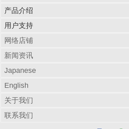
产品介绍
输入周边设备
网线/线缆
电脑配件
手机/平板配件
桌子
椅子
商业办公
用户支持
驱动/说明书下载
Q&A（常见问题）
网络店铺
新闻资讯
Japanese
English
关于我们
联系我们