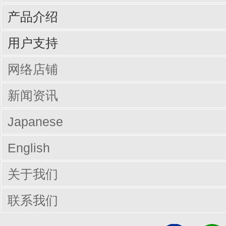
产品介绍
输入周边设备
网线/线缆
电脑配件
手机/平板配件
桌子
椅子
商业办公
用户支持
驱动/说明书下载
Q&A（常见问题）
网络店铺
新闻资讯
Japanese
English
关于我们
联系我们