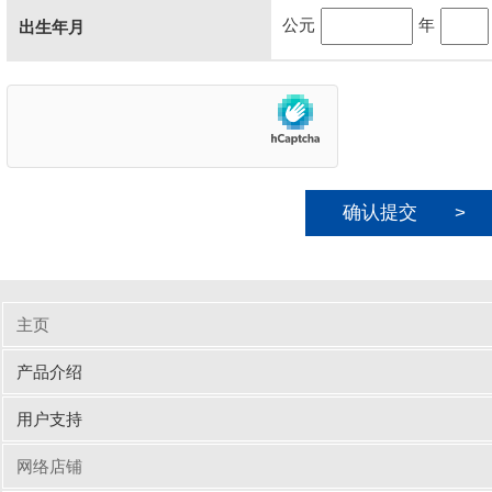
公元
年
出生年月
こ
の
フ
ィ
ー
ル
ド
は
空
の
ま
ま
に
主页
し
て
产品介绍
く
だ
输入周边设备
网线/线缆
电脑配件
手机/平板配件
桌子
椅子
商业办公
用户支持
さ
い。
驱动/说明书下载
Q&A（常见问题）
网络店铺