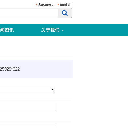
Japanese
English
5928*322