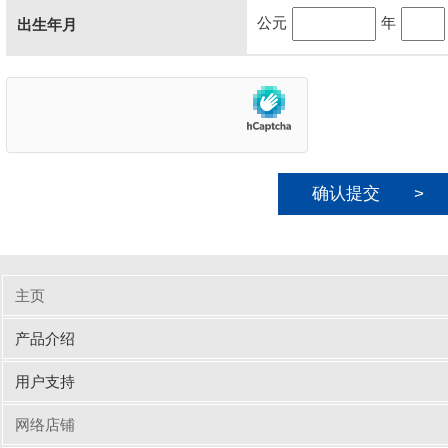
公元
年
出生年月
こ
の
フ
ィ
ー
ル
ド
は
空
の
ま
ま
に
主页
し
て
产品介绍
く
だ
输入周边设备
网线/线缆
电脑配件
手机/平板配件
桌子
椅子
商业办公
用户支持
さ
い。
驱动/说明书下载
Q&A（常见问题）
网络店铺