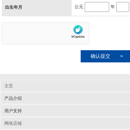
公元
年
出生年月
こ
の
フ
ィ
ー
ル
ド
は
空
の
ま
ま
に
主页
し
て
产品介绍
く
だ
输入周边设备
网线/线缆
电脑配件
手机/平板配件
桌子
椅子
商业办公
用户支持
さ
い。
驱动/说明书下载
Q&A（常见问题）
网络店铺