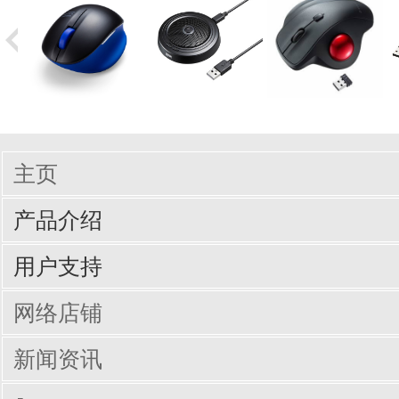
主页
产品介绍
输入周边设备
网线/线缆
电脑配件
手机/平板配件
桌子
椅子
商业办公
用户支持
驱动/说明书下载
Q&A（常见问题）
网络店铺
新闻资讯