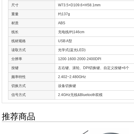
尺寸
W73.5×D109.6×H58.1mm
重量
约137g
材质
ABS
线长
充电线/约146cm
线材规格
USB A型
读取方式
光学式(蓝光LED)
分辨率
1200·1600·2000·2400DPI
按键
左右键、滚轮、DPI切换键、自定义按键×6个
频率特性
2.402~2.480GHz
切换方式
设备切换键
信号方式
2.4GHz无线&Bluetooth双模
推荐商品