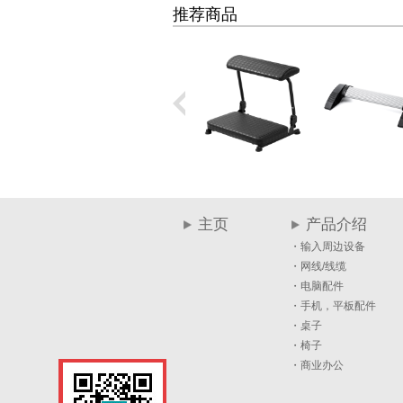
推荐商品
主页
产品介绍
・输入周边设备
・网线/线缆
・电脑配件
・手机，平板配件
・桌子
・椅子
・商业办公