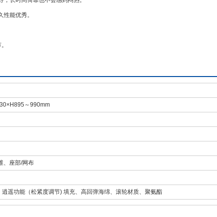
好，长时间倚靠也不会感到闷热。
久性能优秀。
节。
30×H895～990mm
维、座部/网布
、逍遥功能（松紧度调节) 填充、高回弹海绵、滚轮材质、聚氨酯