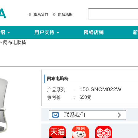
联 系 我 们
网 站 地 图
> 网布电脑椅
网布电脑椅
150-SNCM022W
产品系列
：
参考价
：
699元