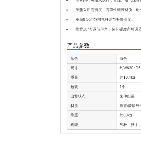
靠背网布网格式设计，弹性、透气性良
坐垫采用高密度、高弹性硅胶材质，耐
座面9.5cm范围气杆调节升降高度。
靠背18°可调节仰角，俯仰硬度亦可调
产品参数
颜色
白色
尺寸
约W630×D6
重量
约10.4kg
包装
1个
出货状态
来件组装
材质
靠背/聚酯纤
承重
约80kg
机能
气杆、扶手