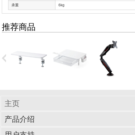
承重
6kg
推荐商品
主页
产品介绍
输入周边设备
网线/线缆
电脑配件
手机/平板配件
桌子
椅子
商业办公
用户支持