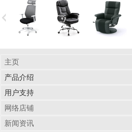
主页
产品介绍
输入周边设备
网线/线缆
电脑配件
手机/平板配件
桌子
椅子
商业办公
用户支持
驱动/说明书下载
Q&A（常见问题）
网络店铺
新闻资讯