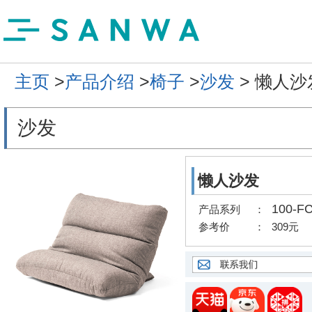
主页
>
产品介绍
>
椅子
>
沙发
> 懒人沙
沙发
懒人沙发
100-F
产品系列
：
参考价
：
309元