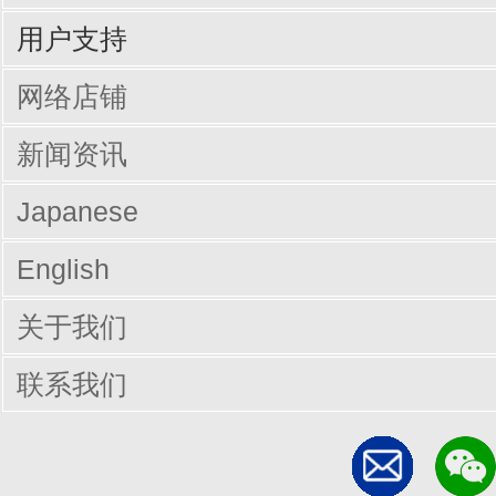
输入周边设备
网线/线缆
电脑配件
手机/平板配件
桌子
椅子
商业办公
用户支持
驱动/说明书下载
Q&A（常见问题）
网络店铺
新闻资讯
Japanese
English
关于我们
联系我们