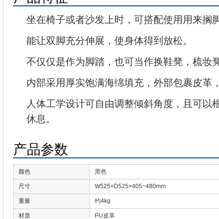
坐在椅子或者沙发上时，可搭配使用用来搁
能让双脚充分伸展，使身体得到放松。
不仅仅是作为脚踏，也可当作换鞋凳，梳妆
内部采用厚实饱满海绵填充，外部包裹皮革
人体工学设计可自由调整倾斜角度，且可以
休息。
产品参数
颜色
黑色
尺寸
W525×D525×405~480mm
重量
约4kg
材质
PU皮革