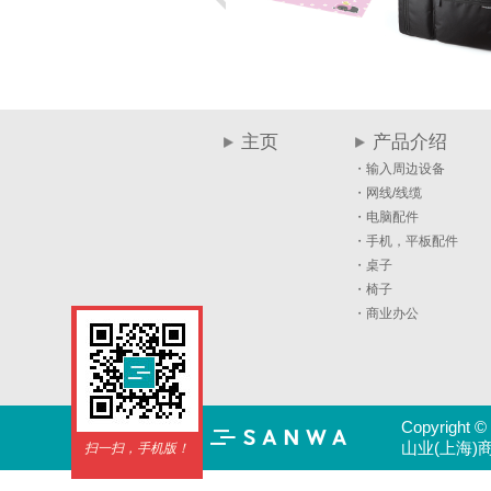
主页
产品介绍
・输入周边设备
・网线/线缆
・电脑配件
・手机，平板配件
・桌子
・椅子
・商业办公
Copyright ©
山业(上海)商
扫一扫，手机版！