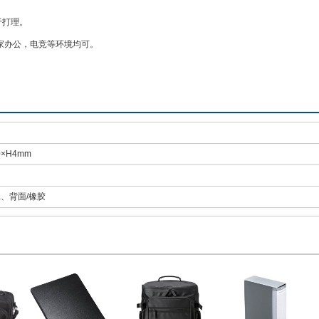
于打理。
家办公，电竞等环境均可。
0×H4mm
ra、背面/橡胶