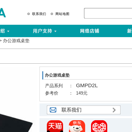
联 系 我 们
网 站 地 图
> 办公游戏桌垫
办公游戏桌垫
GMPD2L
产品系列
：
参考价
：
149元