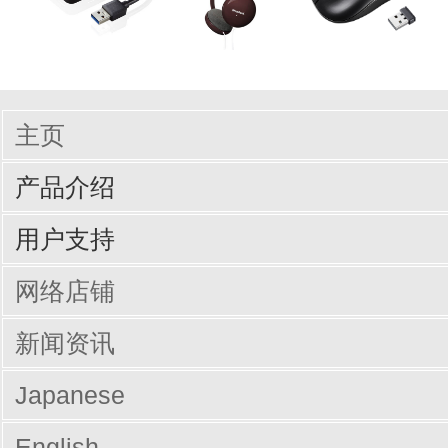
主页
产品介绍
输入周边设备
网线/线缆
电脑配件
手机/平板配件
桌子
椅子
商业办公
用户支持
驱动/说明书下载
Q&A（常见问题）
网络店铺
新闻资讯
Japanese
English