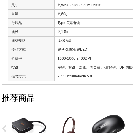
尺寸
约W67.2×D92.9×H51.6mm
重量
约60g
付属品
Type-C充电线
线长
约1.5m
线材规格
USB A型
读取方式
光学引擎(蓝光LED)
分辨率
1000·1600·2400DPI
按键
左键、右键、滚轮、网页前进·后退键、DPI切换
信号方式
2.4GHz/Bluetooth 5.0
推荐商品