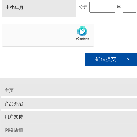
公元
年
出生年月
こ
の
フ
ィ
ー
ル
ド
は
空
の
ま
ま
に
主页
し
て
产品介绍
く
だ
输入周边设备
网线/线缆
电脑配件
手机/平板配件
桌子
椅子
商业办公
用户支持
さ
い。
驱动/说明书下载
Q&A（常见问题）
网络店铺