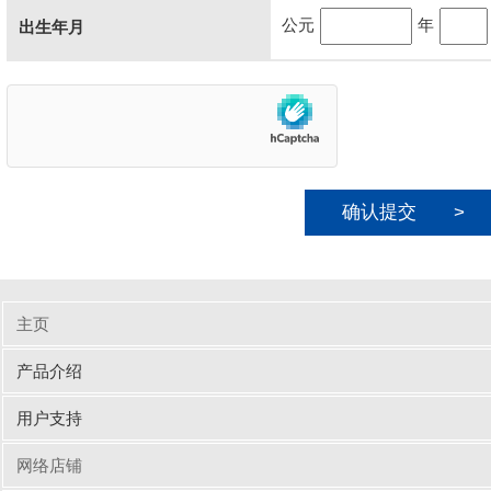
公元
年
出生年月
こ
の
フ
ィ
ー
ル
ド
は
空
の
ま
ま
に
主页
し
て
产品介绍
く
だ
输入周边设备
网线/线缆
电脑配件
手机/平板配件
桌子
椅子
商业办公
用户支持
さ
い。
驱动/说明书下载
Q&A（常见问题）
网络店铺