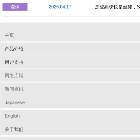
媒体
2026.04.17
是登高梯也是坐凳，S
主页
产品介绍
输入周边设备
网线/线缆
电脑配件
手机/平板配件
桌子
椅子
商业办公
用户支持
驱动/说明书下载
Q&A（常见问题）
网络店铺
新闻资讯
Japanese
English
关于我们